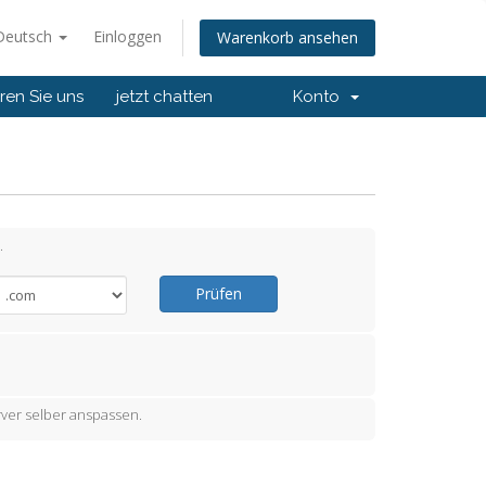
Deutsch
Einloggen
Warenkorb ansehen
ren Sie uns
jetzt chatten
Konto
.
Prüfen
ver selber anspassen.