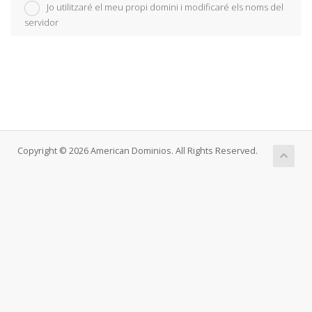
Jo utilitzaré el meu propi domini i modificaré els noms del
servidor
Copyright © 2026 American Dominios. All Rights Reserved.