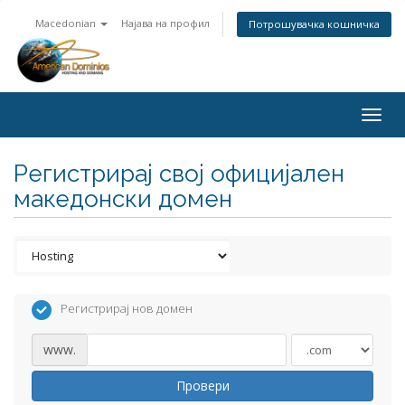
Macedonian
Најава на профил
Потрошувачка кошничка
Togg
navig
Регистрирај свој официјален
македонски домен
Регистрирај нов домен
www.
Провери