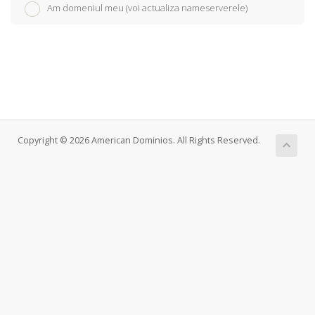
Am domeniul meu (voi actualiza nameserverele)
Copyright © 2026 American Dominios. All Rights Reserved.