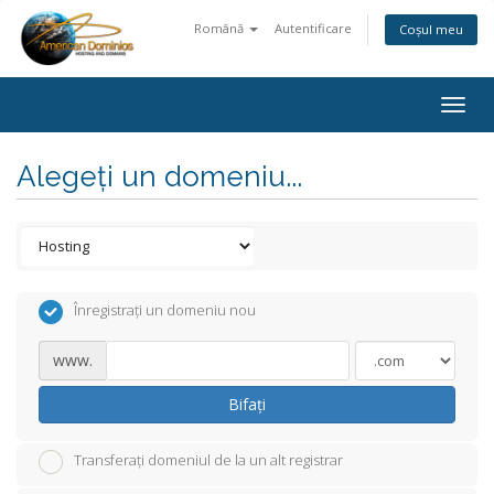
Română
Autentificare
Coșul meu
Togg
navig
Alegeți un domeniu...
Înregistrați un domeniu nou
www.
Bifați
Transferați domeniul de la un alt registrar