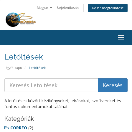
Magyar
Bejelentkezés
Kosár megtekintése
Togg
navig
Letöltések
Ügyfélkapu
Letöltések
A letöltések között kézikönyveket, leírásokat, szoftvereket és
fontos dokumentumokat találhat.
Kategóriák
CORREO
(2)