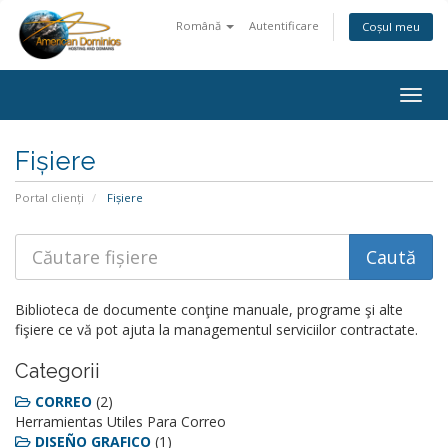
Română
Autentificare
Coșul meu
Togg
navig
Fișiere
Portal clienți
Fișiere
Biblioteca de documente conţine manuale, programe şi alte
fişiere ce vă pot ajuta la managementul serviciilor contractate.
Categorii
CORREO
(2)
Herramientas Utiles Para Correo
DISEÑO GRAFICO
(1)