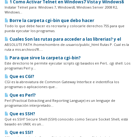
1 Como Activar Telnet en Windows7 Vista y Windows8
Instalar Telnet para: Windows 7, Windows8, Windows Server 2008 R2,
Windows...
Borre la carpeta cgi-bin que debo hacer
Todo lo que debe hacer es recrearla y colocarle derechos 755 para que
pueda ejecutar los programas.
Cuales Son las rutas para acceder a las librerias? y el
ABSOLUTE PATH /home/nombre-de-usuario/public_html Rutas P. Cual es la
ruta a mis archivos?R....
Para que sirve la carpeta cgi-bin?
Este directorio le permite ejecutar scripts cgi basados en Perl, .cgi shell. Los
programas Perl y...
Que es CGI?
CGI es la abreviatura de Common Gateway Interface e indentifica los
programas o aplicaciones que...
Que es Perl?
Perl (Practical Extracting and Reporting Languaje) es un lenguaje de
programación interpretado...
Que es SSH?
Qué es SSH? Secure Shell (SSH) conocido como Secure Socket Shell, está
basado en UNIX; es un...
Que es SSI?