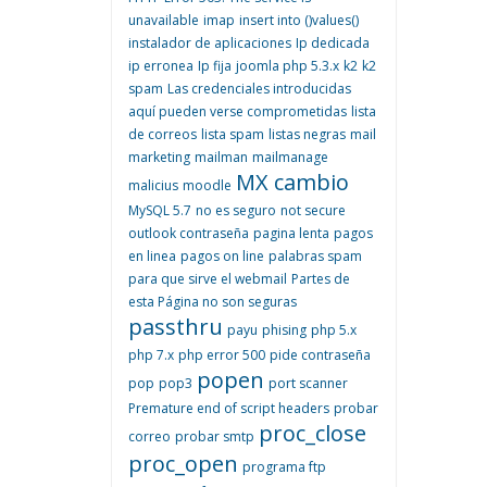
unavailable
imap
insert into ()values()
instalador de aplicaciones
Ip dedicada
ip erronea
Ip fija
joomla php 5.3.x
k2
k2
spam
Las credenciales introducidas
aquí pueden verse comprometidas
lista
de correos
lista spam
listas negras
mail
marketing
mailman
mailmanage
MX cambio
malicius
moodle
MySQL 5.7
no es seguro
not secure
outlook contraseña
pagina lenta
pagos
en linea
pagos on line
palabras spam
para que sirve el webmail
Partes de
esta Página no son seguras
passthru
payu
phising
php 5.x
php 7.x
php error 500
pide contraseña
popen
pop
pop3
port scanner
Premature end of script headers
probar
proc_close
correo
probar smtp
proc_open
programa ftp