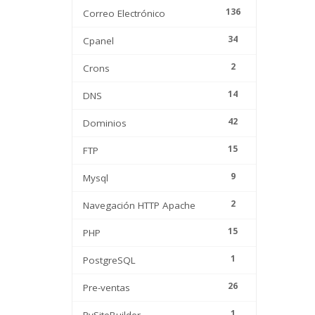
136
Correo Electrónico
34
Cpanel
2
Crons
14
DNS
42
Dominios
15
FTP
9
Mysql
2
Navegación HTTP Apache
15
PHP
1
PostgreSQL
26
Pre-ventas
1