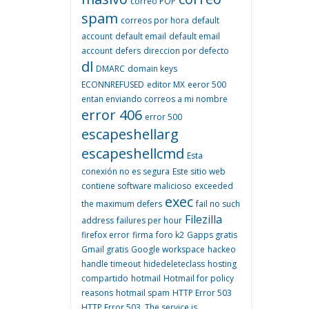
correo POP
spam
correos por hora
default
account
default email
default email
account
defers
direccion por defecto
dl
DMARC
domain keys
ECONNREFUSED
editor MX
eeror 500
entan enviando correos a mi nombre
error 406
error 500
escapeshellarg
escapeshellcmd
Esta
conexión no es segura
Este sitio web
contiene software malicioso
exceeded
exec
the maximum defers
fail no such
Filezilla
address
failures per hour
firefox error
firma
foro k2
Gapps gratis
Gmail gratis
Google workspace
hackeo
handle timeout
hidedeleteclass
hosting
compartido
hotmail
Hotmail for policy
reasons
hotmail spam
HTTP Error 503
HTTP Error 503. The service is