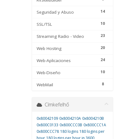
RvSiteBuilder
14
Seguridad y Abuso
10
SSL/TSL
23
Streaming Radio - Video
20
Web Hosting
24
Web-Aplicaciones
10
Web-Diseño
8
WebMail
Címkefelhő
0x80042109
0x8004210A
0x8004210B
0x800C0133
0x800CCC0B
0x800CCC1A
0x800CCC78
180 logins
180 logins per
hour
180 logins per hour in 3600