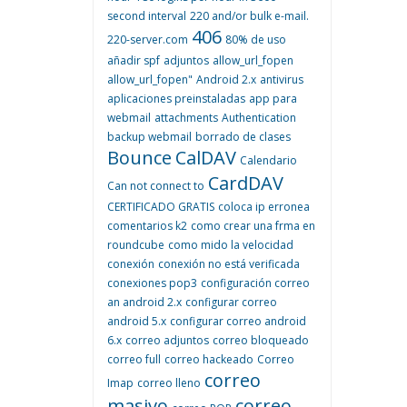
second interval
220 and/or bulk e-mail.
406
220-server.com
80% de uso
añadir spf
adjuntos
allow_url_fopen
allow_url_fopen"
Android 2.x
antivirus
aplicaciones preinstaladas
app para
webmail
attachments
Authentication
backup webmail
borrado de clases
Bounce
CalDAV
Calendario
CardDAV
Can not connect to
CERTIFICADO GRATIS
coloca ip erronea
comentarios k2
como crear una frma en
roundcube
como mido la velocidad
conexión
conexión no está verificada
conexiones pop3
configuración correo
an android 2.x
configurar correo
android 5.x
configurar correo android
6.x
correo adjuntos
correo bloqueado
correo full
correo hackeado
Correo
correo
Imap
correo lleno
masivo
correo