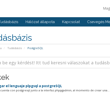
Mag
Tudásbázis
Hálózat állapota
Kapcsolat
Csevegés Me
dásbázis
pu
Tudásbázis
PostgreSQL
kek
ar el lenguaje plpgsql a postgreSQL
n cuenta con postgresql junto a la interfaz phppgadmin, al momento de crear una...