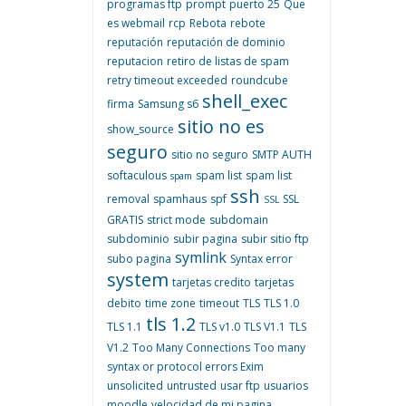
programas ftp
prompt
puerto 25
Que
es webmail
rcp
Rebota
rebote
reputación
reputación de dominio
reputacion
retiro de listas de spam
retry timeout exceeded
roundcube
shell_exec
firma
Samsung s6
sitio no es
show_source
seguro
sitio no seguro
SMTP AUTH
softaculous
spam list
spam list
spam
ssh
removal
spamhaus
spf
SSL
SSL
GRATIS
strict mode
subdomain
subdominio
subir pagina
subir sitio ftp
symlink
subo pagina
Syntax error
system
tarjetas credito
tarjetas
debito
time zone
timeout
TLS
TLS 1.0
tls 1.2
TLS 1.1
TLS v1.0
TLS V1.1
TLS
V1.2
Too Many Connections
Too many
syntax or protocol errors Exim
unsolicited
untrusted
usar ftp
usuarios
moodle
velocidad de mi pagina