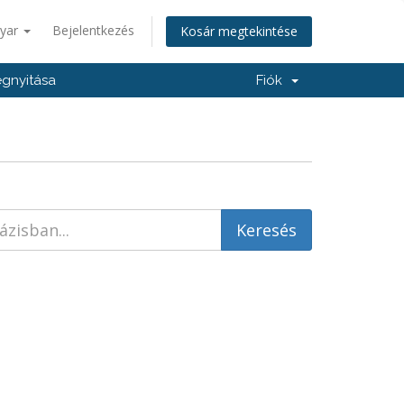
yar
Bejelentkezés
Kosár megtekintése
gnyitása
Fiók