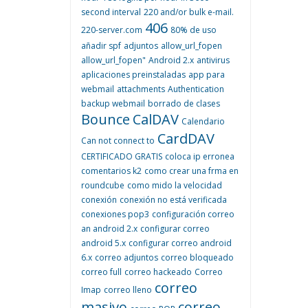
second interval
220 and/or bulk e-mail.
406
220-server.com
80% de uso
añadir spf
adjuntos
allow_url_fopen
allow_url_fopen"
Android 2.x
antivirus
aplicaciones preinstaladas
app para
webmail
attachments
Authentication
backup webmail
borrado de clases
Bounce
CalDAV
Calendario
CardDAV
Can not connect to
CERTIFICADO GRATIS
coloca ip erronea
comentarios k2
como crear una frma en
roundcube
como mido la velocidad
conexión
conexión no está verificada
conexiones pop3
configuración correo
an android 2.x
configurar correo
android 5.x
configurar correo android
6.x
correo adjuntos
correo bloqueado
correo full
correo hackeado
Correo
correo
Imap
correo lleno
masivo
correo