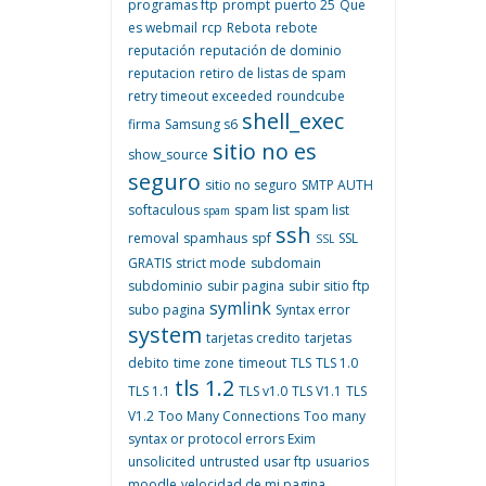
programas ftp
prompt
puerto 25
Que
es webmail
rcp
Rebota
rebote
reputación
reputación de dominio
reputacion
retiro de listas de spam
retry timeout exceeded
roundcube
shell_exec
firma
Samsung s6
sitio no es
show_source
seguro
sitio no seguro
SMTP AUTH
softaculous
spam list
spam list
spam
ssh
removal
spamhaus
spf
SSL
SSL
GRATIS
strict mode
subdomain
subdominio
subir pagina
subir sitio ftp
symlink
subo pagina
Syntax error
system
tarjetas credito
tarjetas
debito
time zone
timeout
TLS
TLS 1.0
tls 1.2
TLS 1.1
TLS v1.0
TLS V1.1
TLS
V1.2
Too Many Connections
Too many
syntax or protocol errors Exim
unsolicited
untrusted
usar ftp
usuarios
moodle
velocidad de mi pagina