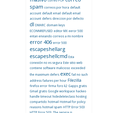
correo POP
spam
correos por hora
default
account
default email
default email
account
defers
direccion por defecto
dl
DMARC
domain keys
ECONNREFUSED
editor MX
eeror 500
entan enviando correos a mi nombre
error 406
error 500
escapeshellarg
escapeshellcmd
Esta
conexión no es segura
Este sitio web
contiene software malicioso
exceeded
exec
the maximum defers
fail no such
Filezilla
address
failures per hour
firefox error
firma
foro k2
Gapps gratis
Gmail gratis
Google workspace
hackeo
handle timeout
hidedeleteclass
hosting
compartido
hotmail
Hotmail for policy
reasons
hotmail spam
HTTP Error 503
HTTP Error 503. The service is