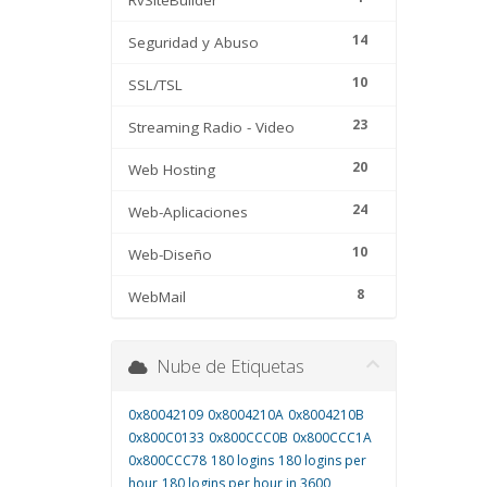
RvSiteBuilder
14
Seguridad y Abuso
10
SSL/TSL
23
Streaming Radio - Video
20
Web Hosting
24
Web-Aplicaciones
10
Web-Diseño
8
WebMail
Nube de Etiquetas
0x80042109
0x8004210A
0x8004210B
0x800C0133
0x800CCC0B
0x800CCC1A
0x800CCC78
180 logins
180 logins per
hour
180 logins per hour in 3600