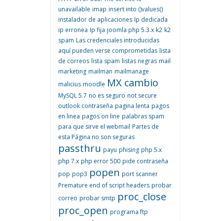
unavailable
imap
insert into ()values()
instalador de aplicaciones
Ip dedicada
ip erronea
Ip fija
joomla php 5.3.x
k2
k2
spam
Las credenciales introducidas
aquí pueden verse comprometidas
lista
de correos
lista spam
listas negras
mail
marketing
mailman
mailmanage
MX cambio
malicius
moodle
MySQL 5.7
no es seguro
not secure
outlook contraseña
pagina lenta
pagos
en linea
pagos on line
palabras spam
para que sirve el webmail
Partes de
esta Página no son seguras
passthru
payu
phising
php 5.x
php 7.x
php error 500
pide contraseña
popen
pop
pop3
port scanner
Premature end of script headers
probar
proc_close
correo
probar smtp
proc_open
programa ftp