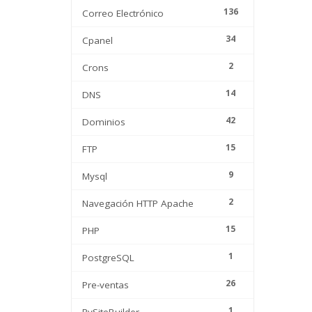
136
Correo Electrónico
34
Cpanel
2
Crons
14
DNS
42
Dominios
15
FTP
9
Mysql
2
Navegación HTTP Apache
15
PHP
1
PostgreSQL
26
Pre-ventas
1