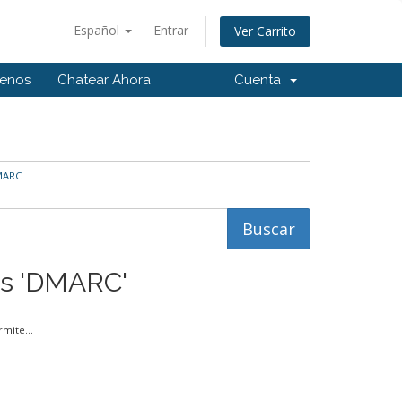
Español
Entrar
Ver Carrito
tenos
Chatear Ahora
Cuenta
DMARC
dos 'DMARC'
mite...