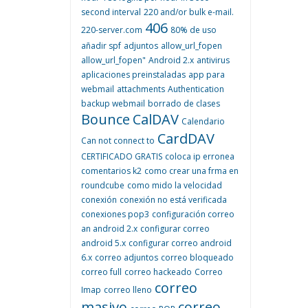
second interval
220 and/or bulk e-mail.
406
220-server.com
80% de uso
añadir spf
adjuntos
allow_url_fopen
allow_url_fopen"
Android 2.x
antivirus
aplicaciones preinstaladas
app para
webmail
attachments
Authentication
backup webmail
borrado de clases
Bounce
CalDAV
Calendario
CardDAV
Can not connect to
CERTIFICADO GRATIS
coloca ip erronea
comentarios k2
como crear una frma en
roundcube
como mido la velocidad
conexión
conexión no está verificada
conexiones pop3
configuración correo
an android 2.x
configurar correo
android 5.x
configurar correo android
6.x
correo adjuntos
correo bloqueado
correo full
correo hackeado
Correo
correo
Imap
correo lleno
masivo
correo