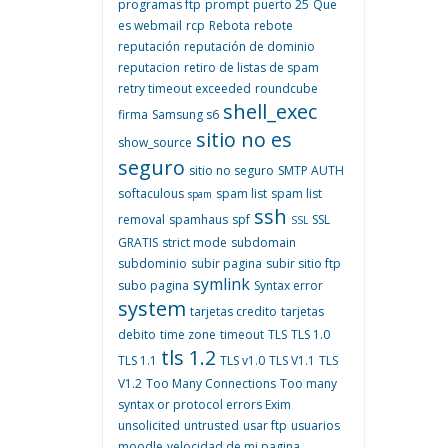
programas ftp
prompt
puerto 25
Que
es webmail
rcp
Rebota
rebote
reputación
reputación de dominio
reputacion
retiro de listas de spam
retry timeout exceeded
roundcube
shell_exec
firma
Samsung s6
sitio no es
show_source
seguro
sitio no seguro
SMTP AUTH
softaculous
spam list
spam list
spam
ssh
removal
spamhaus
spf
SSL
SSL
GRATIS
strict mode
subdomain
subdominio
subir pagina
subir sitio ftp
symlink
subo pagina
Syntax error
system
tarjetas credito
tarjetas
debito
time zone
timeout
TLS
TLS 1.0
tls 1.2
TLS 1.1
TLS v1.0
TLS V1.1
TLS
V1.2
Too Many Connections
Too many
syntax or protocol errors Exim
unsolicited
untrusted
usar ftp
usuarios
moodle
velocidad de mi pagina