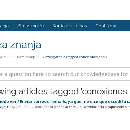
anja
Status mreže
Kontaktirajte nas
Chat Now
a znanja
 WHMCS
Baza znanja
Viewing articles tagged conexiones pop3
wing articles tagged 'conexiones
edo ver / Enviar correos - emails, ya que me dice que excedí la
je: ERROR = ...-ERR ... blocked for pop3d access ... El servidor esta bloqueando sus.