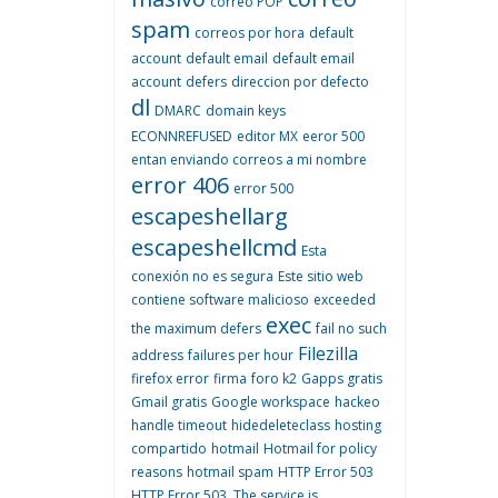
correo POP
spam
correos por hora
default
account
default email
default email
account
defers
direccion por defecto
dl
DMARC
domain keys
ECONNREFUSED
editor MX
eeror 500
entan enviando correos a mi nombre
error 406
error 500
escapeshellarg
escapeshellcmd
Esta
conexión no es segura
Este sitio web
contiene software malicioso
exceeded
exec
the maximum defers
fail no such
Filezilla
address
failures per hour
firefox error
firma
foro k2
Gapps gratis
Gmail gratis
Google workspace
hackeo
handle timeout
hidedeleteclass
hosting
compartido
hotmail
Hotmail for policy
reasons
hotmail spam
HTTP Error 503
HTTP Error 503. The service is