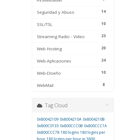
RvSiteBuilder
14
Seguridad y Abuso
10
SSL/TSL
23
Streaming Radio - Video
20
Web Hosting
24
Web-Aplicaciones
10
Web-Diseño
8
WebMail
Tag Cloud
0x80042109
0x8004210A
0x8004210B
0x800C0133
0x800CCC0B
0x800CCC1A
0x800CCC78
180 logins
180 logins per
hour
180 logins per hour in 3600