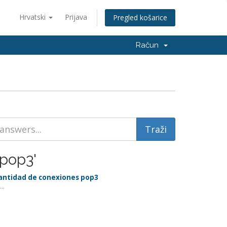
Hrvatski
Prijava
Pregled košarice
Račun
 pop3'
 cantidad de conexiones pop3
..