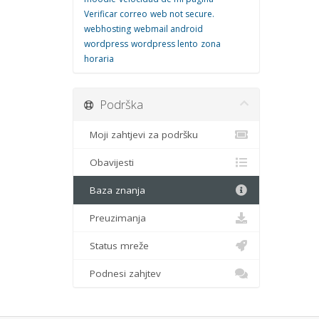
Verificar correo
web not secure.
webhosting
webmail android
wordpress
wordpress lento
zona
horaria
Podrška
Moji zahtjevi za podršku
Obavijesti
Baza znanja
Preuzimanja
Status mreže
Podnesi zahjtev