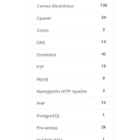
136
Correo Electrónico
34
Cpanel
2
Crons
14
DNS
42
Dominios
15
FTP
9
Mysql
2
Navegación HTTP Apache
15
PHP
1
PostgreSQL
26
Pre-ventas
1