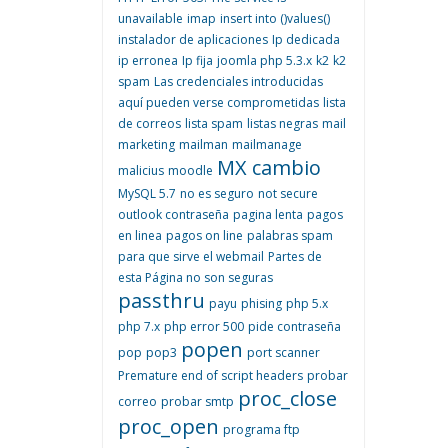
unavailable
imap
insert into ()values()
instalador de aplicaciones
Ip dedicada
ip erronea
Ip fija
joomla php 5.3.x
k2
k2
spam
Las credenciales introducidas
aquí pueden verse comprometidas
lista
de correos
lista spam
listas negras
mail
marketing
mailman
mailmanage
MX cambio
malicius
moodle
MySQL 5.7
no es seguro
not secure
outlook contraseña
pagina lenta
pagos
en linea
pagos on line
palabras spam
para que sirve el webmail
Partes de
esta Página no son seguras
passthru
payu
phising
php 5.x
php 7.x
php error 500
pide contraseña
popen
pop
pop3
port scanner
Premature end of script headers
probar
proc_close
correo
probar smtp
proc_open
programa ftp