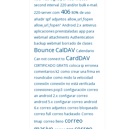
second interval
220 and/or bulk e-mail.
406
220-server.com
80% de uso
añadir spf
adjuntos
allow_url_fopen
allow_url_fopen"
Android 2.x
antivirus
aplicaciones preinstaladas
app para
webmail
attachments
Authentication
backup webmail
borrado de clases
Bounce
CalDAV
Calendario
CardDAV
Can not connect to
CERTIFICADO GRATIS
coloca ip erronea
comentarios k2
como crear una frma en
roundcube
como mido la velocidad
conexión
conexión no está verificada
conexiones pop3
configuración correo
an android 2.x
configurar correo
android 5.x
configurar correo android
6.x
correo adjuntos
correo bloqueado
correo full
correo hackeado
Correo
correo
Imap
correo lleno
masivo
correo