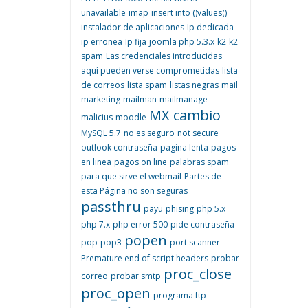
unavailable
imap
insert into ()values()
instalador de aplicaciones
Ip dedicada
ip erronea
Ip fija
joomla php 5.3.x
k2
k2
spam
Las credenciales introducidas
aquí pueden verse comprometidas
lista
de correos
lista spam
listas negras
mail
marketing
mailman
mailmanage
MX cambio
malicius
moodle
MySQL 5.7
no es seguro
not secure
outlook contraseña
pagina lenta
pagos
en linea
pagos on line
palabras spam
para que sirve el webmail
Partes de
esta Página no son seguras
passthru
payu
phising
php 5.x
php 7.x
php error 500
pide contraseña
popen
pop
pop3
port scanner
Premature end of script headers
probar
proc_close
correo
probar smtp
proc_open
programa ftp