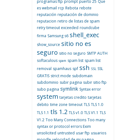
programas ftp
prompt
puerto 25
Que
es webmail
rcp
Rebota
rebote
reputación
reputación de dominio
reputacion
retiro de listas de spam
retry timeout exceeded
roundcube
shell_exec
firma
Samsung s6
sitio no es
show_source
seguro
sitio no seguro
SMTP AUTH
softaculous
spam list
spam list
spam
ssh
removal
spamhaus
spf
SSL
SSL
GRATIS
strict mode
subdomain
subdominio
subir pagina
subir sitio ftp
symlink
subo pagina
Syntax error
system
tarjetas credito
tarjetas
debito
time zone
timeout
TLS
TLS 1.0
tls 1.2
TLS 1.1
TLS v1.0
TLS V1.1
TLS
V1.2
Too Many Connections
Too many
syntax or protocol errors Exim
unsolicited
untrusted
usar ftp
usuarios
moodle
velocidad de mi pagina