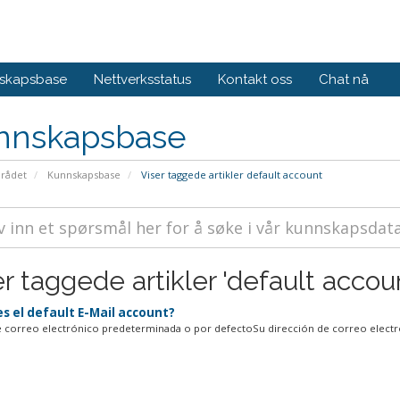
skapsbase
Nettverksstatus
Kontakt oss
Chat nå
nnskapsbase
rådet
Kunnskapsbase
Viser taggede artikler default account
r taggede artikler 'default accou
s el default E-Mail account?
 correo electrónico predeterminada o por defectoSu dirección de correo electró