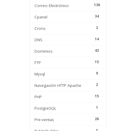
136
Correo Electrónico
34
Cpanel
2
Crons
14
DNS
42
Dominios
15
FTP
9
Mysql
2
Navegación HTTP Apache
15
PHP
1
PostgreSQL
26
Pre-ventas
1