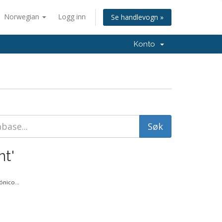
Norwegian
Logg inn
Se handlevogn »
Konto
nt'
nico...