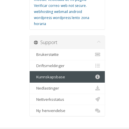
Verificar correo
web not secure.
webhosting
webmail android
wordpress
wordpress lento
zona
horaria
Support
Brukerstøtte
Driftsmeldinger
Kunnskapsbase
Nedlastinger
Nettverksstatus
Ny henvendelse