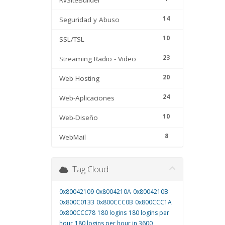
RvSiteBuilder
14
Seguridad y Abuso
10
SSL/TSL
23
Streaming Radio - Video
20
Web Hosting
24
Web-Aplicaciones
10
Web-Diseño
8
WebMail
Tag Cloud
0x80042109
0x8004210A
0x8004210B
0x800C0133
0x800CCC0B
0x800CCC1A
0x800CCC78
180 logins
180 logins per
hour
180 logins per hour in 3600