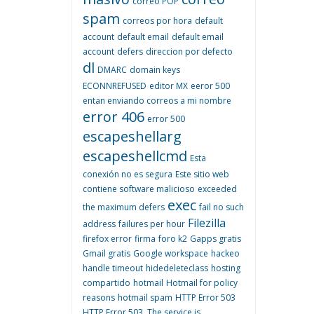
correo POP
spam
correos por hora
default
account
default email
default email
account
defers
direccion por defecto
dl
DMARC
domain keys
ECONNREFUSED
editor MX
eeror 500
entan enviando correos a mi nombre
error 406
error 500
escapeshellarg
escapeshellcmd
Esta
conexión no es segura
Este sitio web
contiene software malicioso
exceeded
exec
the maximum defers
fail no such
Filezilla
address
failures per hour
firefox error
firma
foro k2
Gapps gratis
Gmail gratis
Google workspace
hackeo
handle timeout
hidedeleteclass
hosting
compartido
hotmail
Hotmail for policy
reasons
hotmail spam
HTTP Error 503
HTTP Error 503. The service is