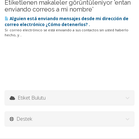
Etiketlenen makaleler görüntüleniyor 'entan
enviando correos a mi nombre'
Alguien está enviando mensajes desde mi dirección de
correo electrónico ¿Cómo detenerlos? .
Si correo electrónico se está enviando a sus contactos sin usted haberlo
hecho, y...
Etiket Bulutu
Destek