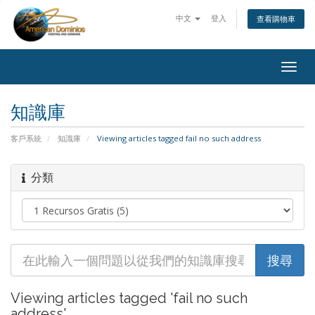
中文
登入
查看購物車
Togg
navig
知識庫
客戶系統
知識庫
Viewing articles tagged fail no such address
分類
Viewing articles tagged 'fail no such
address'