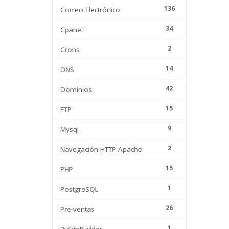
136
Correo Electrónico
34
Cpanel
2
Crons
14
DNS
42
Dominios
15
FTP
9
Mysql
2
Navegación HTTP Apache
15
PHP
1
PostgreSQL
26
Pre-ventas
1