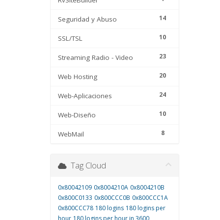
RvSiteBuilder
14
Seguridad y Abuso
10
SSL/TSL
23
Streaming Radio - Video
20
Web Hosting
24
Web-Aplicaciones
10
Web-Diseño
8
WebMail
Tag Cloud
0x80042109
0x8004210A
0x8004210B
0x800C0133
0x800CCC0B
0x800CCC1A
0x800CCC78
180 logins
180 logins per
hour
180 logins per hour in 3600