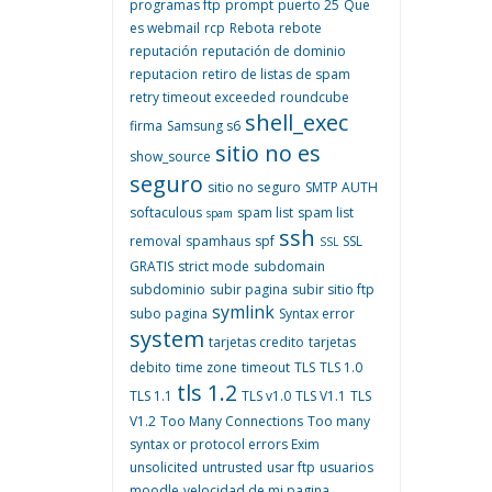
programas ftp
prompt
puerto 25
Que
es webmail
rcp
Rebota
rebote
reputación
reputación de dominio
reputacion
retiro de listas de spam
retry timeout exceeded
roundcube
shell_exec
firma
Samsung s6
sitio no es
show_source
seguro
sitio no seguro
SMTP AUTH
softaculous
spam list
spam list
spam
ssh
removal
spamhaus
spf
SSL
SSL
GRATIS
strict mode
subdomain
subdominio
subir pagina
subir sitio ftp
symlink
subo pagina
Syntax error
system
tarjetas credito
tarjetas
debito
time zone
timeout
TLS
TLS 1.0
tls 1.2
TLS 1.1
TLS v1.0
TLS V1.1
TLS
V1.2
Too Many Connections
Too many
syntax or protocol errors Exim
unsolicited
untrusted
usar ftp
usuarios
moodle
velocidad de mi pagina