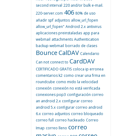
second interval
220 and/or bulk e-mail.
406
220-server.com
80% de uso
añadir spf
adjuntos
allow_url_fopen
allow_url_fopen"
Android 2.x
antivirus
aplicaciones preinstaladas
app para
webmail
attachments
Authentication
backup webmail
borrado de clases
Bounce
CalDAV
Calendario
CardDAV
Can not connect to
CERTIFICADO GRATIS
coloca ip erronea
comentarios k2
como crear una frma en
roundcube
como mido la velocidad
conexión
conexión no está verificada
conexiones pop3
configuración correo
an android 2.x
configurar correo
android 5.x
configurar correo android
6.x
correo adjuntos
correo bloqueado
correo full
correo hackeado
Correo
correo
Imap
correo lleno
masivo
correo