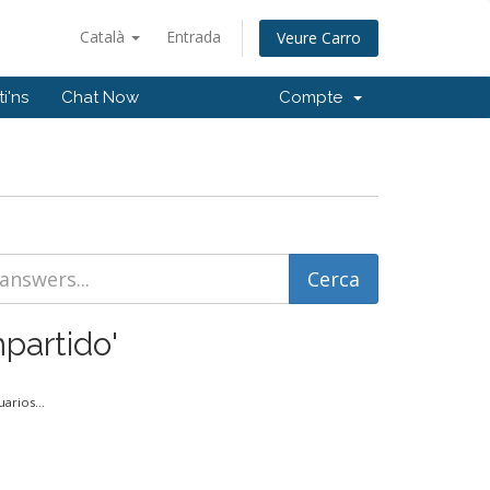
Català
Entrada
Veure Carro
i'ns
Chat Now
Compte
partido'
arios...