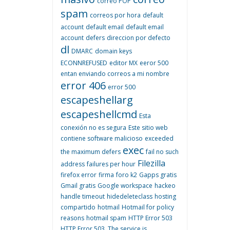
correo POP
spam
correos por hora
default
account
default email
default email
account
defers
direccion por defecto
dl
DMARC
domain keys
ECONNREFUSED
editor MX
eeror 500
entan enviando correos a mi nombre
error 406
error 500
escapeshellarg
escapeshellcmd
Esta
conexión no es segura
Este sitio web
contiene software malicioso
exceeded
exec
the maximum defers
fail no such
Filezilla
address
failures per hour
firefox error
firma
foro k2
Gapps gratis
Gmail gratis
Google workspace
hackeo
handle timeout
hidedeleteclass
hosting
compartido
hotmail
Hotmail for policy
reasons
hotmail spam
HTTP Error 503
HTTP Error 503. The service is