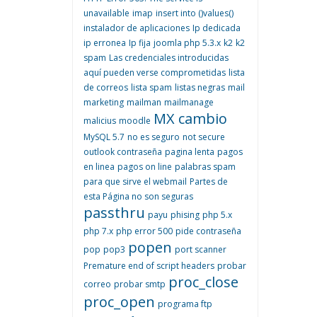
unavailable
imap
insert into ()values()
instalador de aplicaciones
Ip dedicada
ip erronea
Ip fija
joomla php 5.3.x
k2
k2
spam
Las credenciales introducidas
aquí pueden verse comprometidas
lista
de correos
lista spam
listas negras
mail
marketing
mailman
mailmanage
MX cambio
malicius
moodle
MySQL 5.7
no es seguro
not secure
outlook contraseña
pagina lenta
pagos
en linea
pagos on line
palabras spam
para que sirve el webmail
Partes de
esta Página no son seguras
passthru
payu
phising
php 5.x
php 7.x
php error 500
pide contraseña
popen
pop
pop3
port scanner
Premature end of script headers
probar
proc_close
correo
probar smtp
proc_open
programa ftp