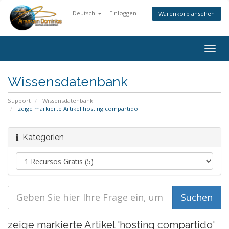
Deutsch
Einloggen
Warenkorb ansehen
Togg
navig
Wissensdatenbank
Support
Wissensdatenbank
zeige markierte Artikel hosting compartido
Kategorien
zeige markierte Artikel 'hosting compartido'