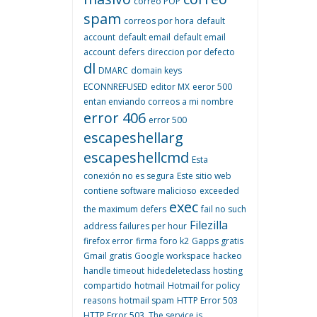
correo POP
spam
correos por hora
default
account
default email
default email
account
defers
direccion por defecto
dl
DMARC
domain keys
ECONNREFUSED
editor MX
eeror 500
entan enviando correos a mi nombre
error 406
error 500
escapeshellarg
escapeshellcmd
Esta
conexión no es segura
Este sitio web
contiene software malicioso
exceeded
exec
the maximum defers
fail no such
Filezilla
address
failures per hour
firefox error
firma
foro k2
Gapps gratis
Gmail gratis
Google workspace
hackeo
handle timeout
hidedeleteclass
hosting
compartido
hotmail
Hotmail for policy
reasons
hotmail spam
HTTP Error 503
HTTP Error 503. The service is