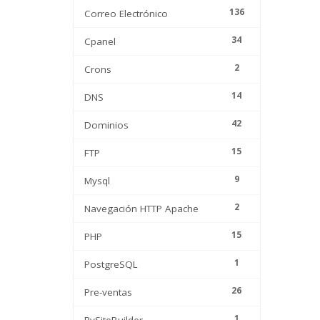
136
Correo Electrónico
34
Cpanel
2
Crons
14
DNS
42
Dominios
15
FTP
9
Mysql
2
Navegación HTTP Apache
15
PHP
1
PostgreSQL
26
Pre-ventas
1