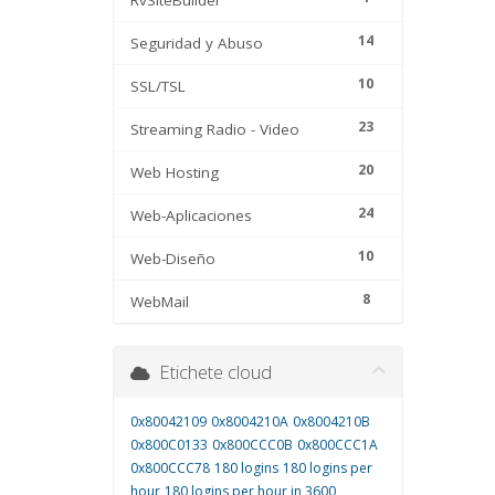
RvSiteBuilder
14
Seguridad y Abuso
10
SSL/TSL
23
Streaming Radio - Video
20
Web Hosting
24
Web-Aplicaciones
10
Web-Diseño
8
WebMail
Etichete cloud
0x80042109
0x8004210A
0x8004210B
0x800C0133
0x800CCC0B
0x800CCC1A
0x800CCC78
180 logins
180 logins per
hour
180 logins per hour in 3600