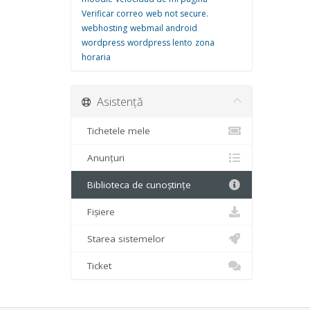
Verificar correo
web not secure.
webhosting
webmail android
wordpress
wordpress lento
zona
horaria
Asistență
Tichetele mele
Anunțuri
Biblioteca de cunoștințe
Fișiere
Starea sistemelor
Ticket