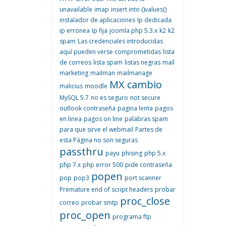
unavailable
imap
insert into ()values()
instalador de aplicaciones
Ip dedicada
ip erronea
Ip fija
joomla php 5.3.x
k2
k2
spam
Las credenciales introducidas
aquí pueden verse comprometidas
lista
de correos
lista spam
listas negras
mail
marketing
mailman
mailmanage
MX cambio
malicius
moodle
MySQL 5.7
no es seguro
not secure
outlook contraseña
pagina lenta
pagos
en linea
pagos on line
palabras spam
para que sirve el webmail
Partes de
esta Página no son seguras
passthru
payu
phising
php 5.x
php 7.x
php error 500
pide contraseña
popen
pop
pop3
port scanner
Premature end of script headers
probar
proc_close
correo
probar smtp
proc_open
programa ftp