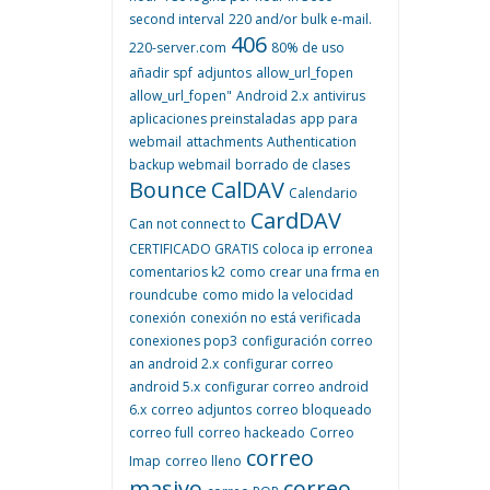
second interval
220 and/or bulk e-mail.
406
220-server.com
80% de uso
añadir spf
adjuntos
allow_url_fopen
allow_url_fopen"
Android 2.x
antivirus
aplicaciones preinstaladas
app para
webmail
attachments
Authentication
backup webmail
borrado de clases
Bounce
CalDAV
Calendario
CardDAV
Can not connect to
CERTIFICADO GRATIS
coloca ip erronea
comentarios k2
como crear una frma en
roundcube
como mido la velocidad
conexión
conexión no está verificada
conexiones pop3
configuración correo
an android 2.x
configurar correo
android 5.x
configurar correo android
6.x
correo adjuntos
correo bloqueado
correo full
correo hackeado
Correo
correo
Imap
correo lleno
masivo
correo