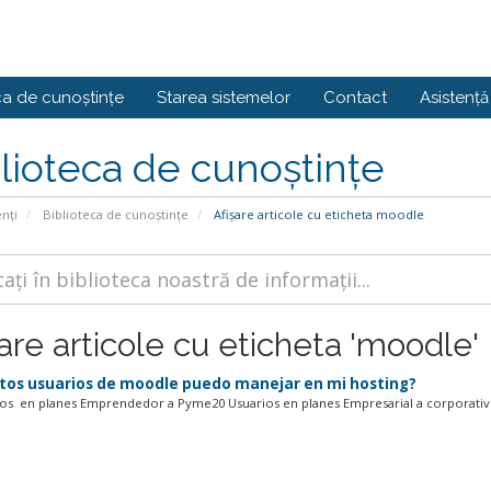
ca de cunoștințe
Starea sistemelor
Contact
Asistență 
lioteca de cunoștințe
enți
Biblioteca de cunoștințe
Afișare articole cu eticheta moodle
are articole cu eticheta 'moodle'
os usuarios de moodle puedo manejar en mi hosting?
os en planes Emprendedor a Pyme20 Usuarios en planes Empresarial a corporativ