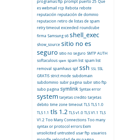
programas ftp
prompt
puerto 25
Que
es webmail
rcp
Rebota
rebote
reputación
reputación de dominio
reputacion
retiro de listas de spam
retry timeout exceeded
roundcube
shell_exec
firma
Samsung s6
sitio no es
show_source
seguro
sitio no seguro
SMTP AUTH
softaculous
spam list
spam list
spam
ssh
removal
spamhaus
spf
SSL
SSL
GRATIS
strict mode
subdomain
subdominio
subir pagina
subir sitio ftp
symlink
subo pagina
Syntax error
system
tarjetas credito
tarjetas
debito
time zone
timeout
TLS
TLS 1.0
tls 1.2
TLS 1.1
TLS v1.0
TLS V1.1
TLS
V1.2
Too Many Connections
Too many
syntax or protocol errors Exim
unsolicited
untrusted
usar ftp
usuarios
moodle
velocidad de mi pagina