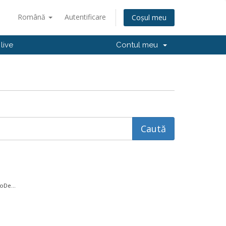
Română
Autentificare
Coșul meu
live
Contul meu
oDe...