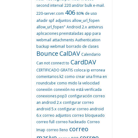
second interval
220 and/or bulk e-mail.
406
220-server.com
80% de uso
añadir spf
adjuntos
allow_url_fopen
allow_url_fopen"
Android 2.x
antivirus
aplicaciones preinstaladas
app para
webmail
attachments
Authentication
backup webmail
borrado de clases
Bounce
CalDAV
Calendario
CardDAV
Can not connect to
CERTIFICADO GRATIS
coloca ip erronea
comentarios k2
como crear una frma en
roundcube
como mido la velocidad
conexión
conexión no está verificada
conexiones pop3
configuración correo
an android 2.x
configurar correo
android 5.x
configurar correo android
6.x
correo adjuntos
correo bloqueado
correo full
correo hackeado
Correo
correo
Imap
correo lleno
masivo
correo