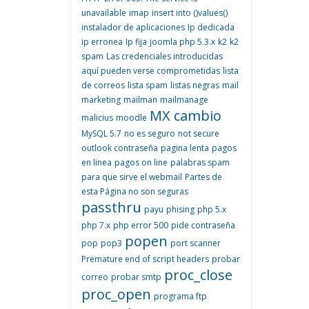
unavailable
imap
insert into ()values()
instalador de aplicaciones
Ip dedicada
ip erronea
Ip fija
joomla php 5.3.x
k2
k2
spam
Las credenciales introducidas
aquí pueden verse comprometidas
lista
de correos
lista spam
listas negras
mail
marketing
mailman
mailmanage
MX cambio
malicius
moodle
MySQL 5.7
no es seguro
not secure
outlook contraseña
pagina lenta
pagos
en linea
pagos on line
palabras spam
para que sirve el webmail
Partes de
esta Página no son seguras
passthru
payu
phising
php 5.x
php 7.x
php error 500
pide contraseña
popen
pop
pop3
port scanner
Premature end of script headers
probar
proc_close
correo
probar smtp
proc_open
programa ftp