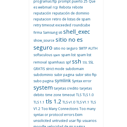
programas ftp
prompt
puerto 25
Que
es webmail
rcp
Rebota
rebote
reputación
reputación de dominio
reputacion
retiro de listas de spam
retry timeout exceeded
roundcube
shell_exec
firma
Samsung s6
sitio no es
show_source
seguro
sitio no seguro
SMTP AUTH
softaculous
spam list
spam list
spam
ssh
removal
spamhaus
spf
SSL
SSL
GRATIS
strict mode
subdomain
subdominio
subir pagina
subir sitio ftp
symlink
subo pagina
Syntax error
system
tarjetas credito
tarjetas
debito
time zone
timeout
TLS
TLS 1.0
tls 1.2
TLS 1.1
TLS v1.0
TLS V1.1
TLS
V1.2
Too Many Connections
Too many
syntax or protocol errors Exim
unsolicited
untrusted
usar ftp
usuarios
moodle
velocidad de mi pagina