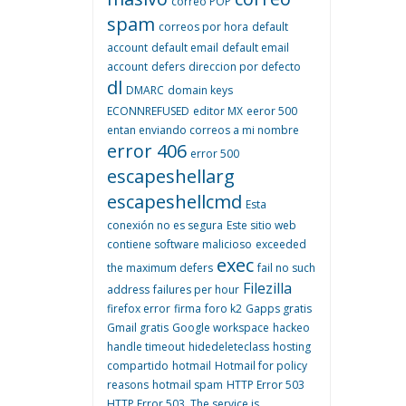
correo POP
spam
correos por hora
default
account
default email
default email
account
defers
direccion por defecto
dl
DMARC
domain keys
ECONNREFUSED
editor MX
eeror 500
entan enviando correos a mi nombre
error 406
error 500
escapeshellarg
escapeshellcmd
Esta
conexión no es segura
Este sitio web
contiene software malicioso
exceeded
exec
the maximum defers
fail no such
Filezilla
address
failures per hour
firefox error
firma
foro k2
Gapps gratis
Gmail gratis
Google workspace
hackeo
handle timeout
hidedeleteclass
hosting
compartido
hotmail
Hotmail for policy
reasons
hotmail spam
HTTP Error 503
HTTP Error 503. The service is