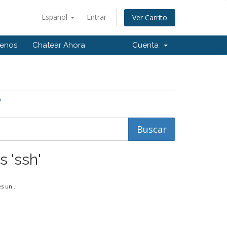
Español
Entrar
Ver Carrito
tenos
Chatear Ahora
Cuenta
h
s 'ssh'
 un...