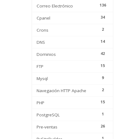
136
Correo Electrónico
34
Cpanel
2
Crons
14
DNS
42
Dominios
15
FTP
9
Mysql
2
Navegación HTTP Apache
15
PHP
1
PostgreSQL
26
Pre-ventas
1