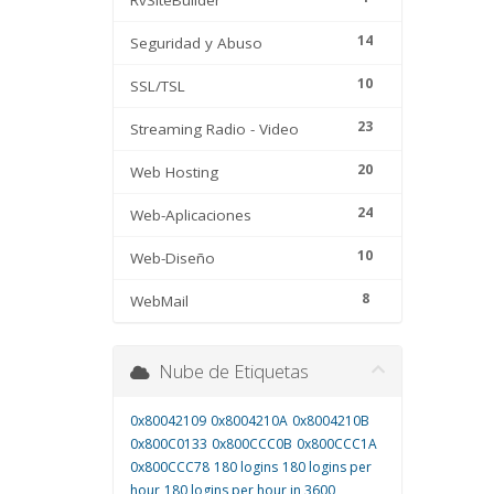
RvSiteBuilder
14
Seguridad y Abuso
10
SSL/TSL
23
Streaming Radio - Video
20
Web Hosting
24
Web-Aplicaciones
10
Web-Diseño
8
WebMail
Nube de Etiquetas
0x80042109
0x8004210A
0x8004210B
0x800C0133
0x800CCC0B
0x800CCC1A
0x800CCC78
180 logins
180 logins per
hour
180 logins per hour in 3600