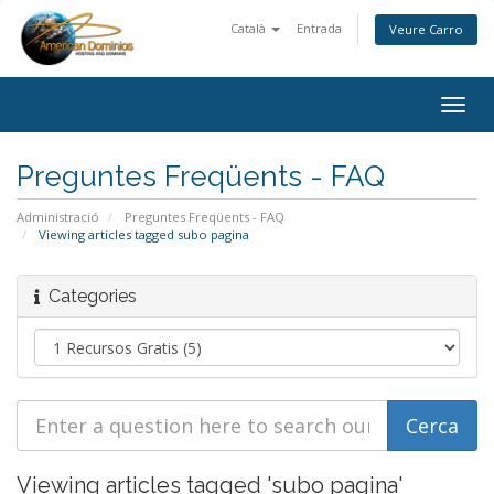
Català
Entrada
Veure Carro
Togg
navig
Preguntes Freqüents - FAQ
Administració
Preguntes Freqüents - FAQ
Viewing articles tagged subo pagina
Categories
Viewing articles tagged 'subo pagina'