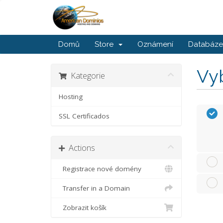
Domů
Store
Oznámení
Databáze 
Vyb
Kategorie
Hosting
SSL Certificados
Actions
Registrace nové domény
Transfer in a Domain
Zobrazit košík