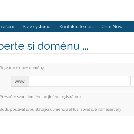
řešení
Stav systému
Kontaktujte nás
Chat Now
erte si doménu ...
Registrace nové domény
www.
Přesuňte svou doménu od jiného registrátora
Budu používat svou stávající doménu a aktualizovat své nameservery