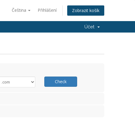
Čeština
Přihlášení
Zobrazit košík
Účet
Check