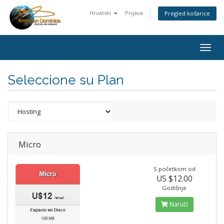
Hrvatski
Prijava
Pregled košarice
Togg
navig
Seleccione su Plan
Micro
S početkom od
US $12.00
Godišnje
Naruči