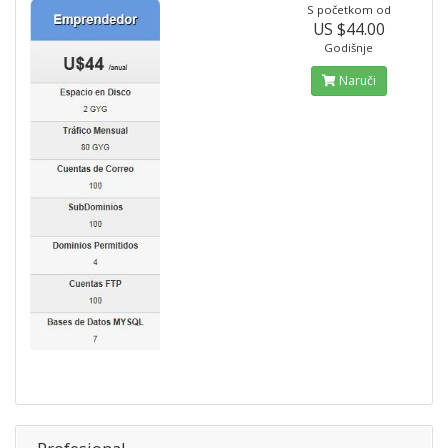
S početkom od
US $44.00
Godišnje
Naruči