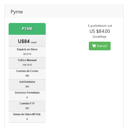
Pyme
S početkom od
US $84.00
Godišnje
Naruči