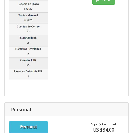
Naruči
Personal
S početkom od
US $34.00