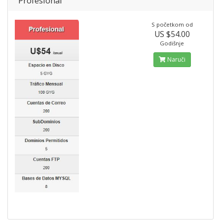
Profesional
S početkom od
US $54.00
Godišnje
Naruči