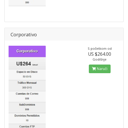
Corporativo
S početkom od
US $264.00
Godišnje
Naruči