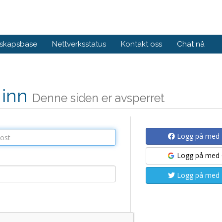
skapsbase
Nettverksstatus
Kontakt oss
Chat nå
 inn
Denne siden er avsperret
Logg på med
Logg på med
Logg på med 