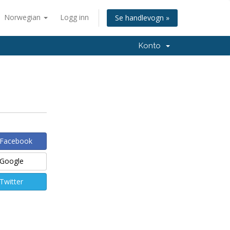
Norwegian
Logg inn
Se handlevogn »
Konto
 Facebook
 Google
Twitter