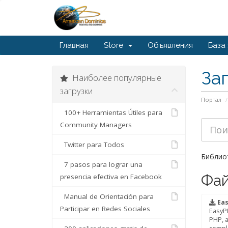
Главная
Store
Объявления
База
За
Наиболее популярные
загрузки
Портал
100+ Herramientas Útiles para
Community Managers
Twitter para Todos
Библиот
7 pasos para lograr una
Фа
presencia efectiva en Facebook
Manual de Orientación para
Eas
Participar en Redes Sociales
EasyPH
PHP, a