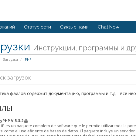
 знаний
Статус сети
Связь с нами
Chat Now
грузки
Инструкции, программы и др
Загрузки
PHP
ека файлов содержит документацию, программы и т.д. - все не
йлы
yPHP V.5.3.2
P es un paquete completo de software que le permite utilizar toda la poten
si como el uso eficiente de bases de datos. El paquete incluye un servido