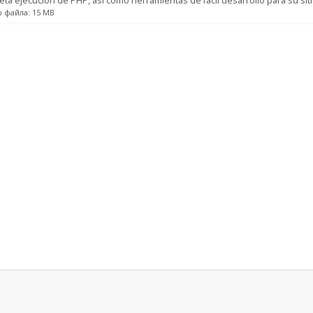
ta ejecucion de PHP, asi como herramientas de facil desarrollo para su sit
 файла: 15 MB