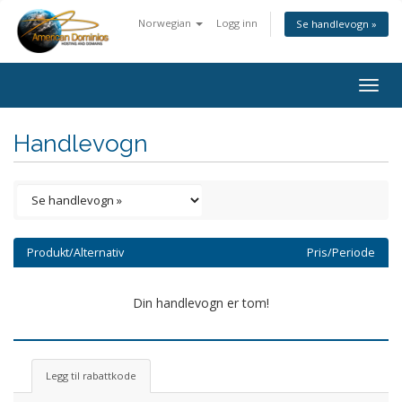
Norwegian
Logg inn
Se handlevogn »
Togg
navig
Handlevogn
Produkt/Alternativ
Pris/Periode
Din handlevogn er tom!
Legg til rabattkode