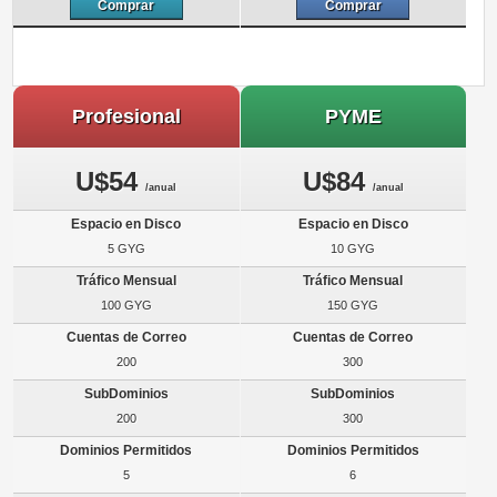
Comprar
Comprar
Profesional
PYME
U$54
U$84
/anual
/anual
5 GYG
10 GYG
100 GYG
150 GYG
200
300
200
300
5
6