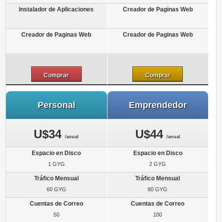
Comprar
Comprar
Personal
Emprendedor
U$34
U$44
/anual
/anual
1 GYG
2 GYG
60 GYG
80 GYG
50
100