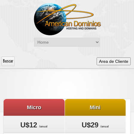
Area de Cliente
Micro
Mini
U$12
U$29
/anual
/anual