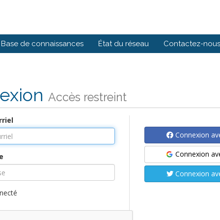
Base de connaissances
État du réseau
Contactez-nou
exion
Accès restreint
riel
Connexion av
Connexion av
e
Connexion ave
necté