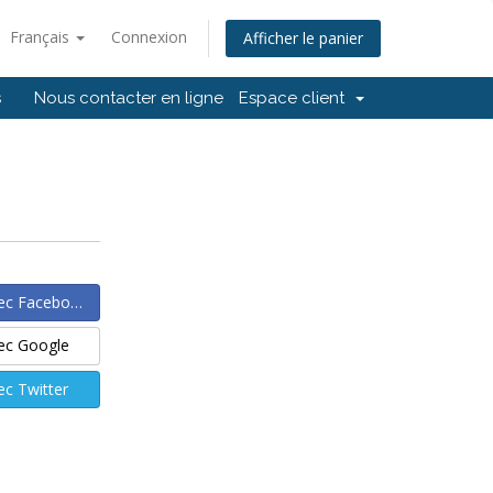
Français
Connexion
Afficher le panier
s
Nous contacter en ligne
Espace client
ec Facebook
ec Google
c Twitter