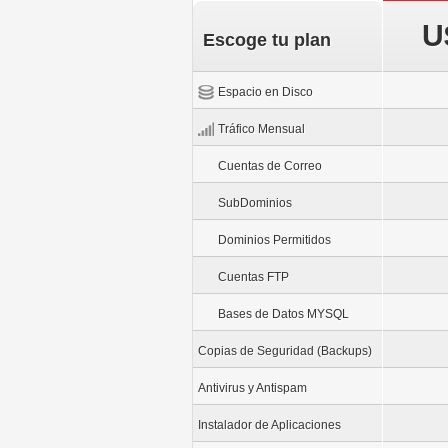
Servidores Propios
U
Seguridad de 4
Escoge tu plan
Niveles
Garantía 99.5%
Espacio en Disco
Tráfico Mensual
Cuentas de Correo
SubDominios
Dominios Permitidos
Cuentas FTP
Bases de Datos MYSQL
Copias de Seguridad (Backups)
Antivirus y Antispam
Instalador de Aplicaciones