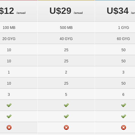
UltraDNS MX
Backups Diarios
RvSiteBuilder
$12
U$29
U$34
Cloud Linux
Firewall y Antivirus
Softaculous
/anual
/anual
/a
cPANEL
Mod Security
Sistema Contable
100 MB
500 MB
1 GYG
20 GYG
40 GYG
60 GYG
10
25
50
10
25
50
1
2
3
10
25
50
3
5
6