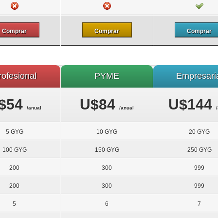
Comprar
Comprar
Comprar
rofesional
PYME
Empresari
$54
U$84
U$144
/anual
/anual
5 GYG
10 GYG
20 GYG
100 GYG
150 GYG
250 GYG
200
300
999
200
300
999
5
6
7