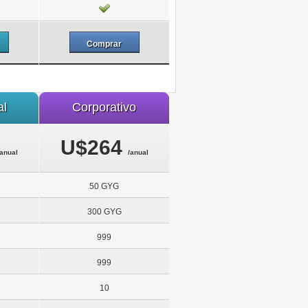
Comprar
al
Corporativo
U$264
/anual
/anual
50 GYG
300 GYG
999
999
10