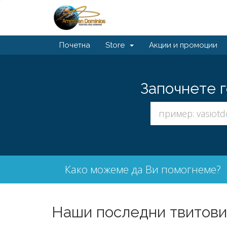
Почетна
Store
Акции и промоции
Започнете г
Како можеме да Ви помогнеме?
Наши последни твитови