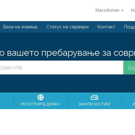
Macedonian
Н
База на знаења
Статус на сервери
Контакт
Подд
о вашето пребарување за совр
РЕГИСТРИРАЈ ДОМЕН
ЗАКУПИ ХОСТИНГ