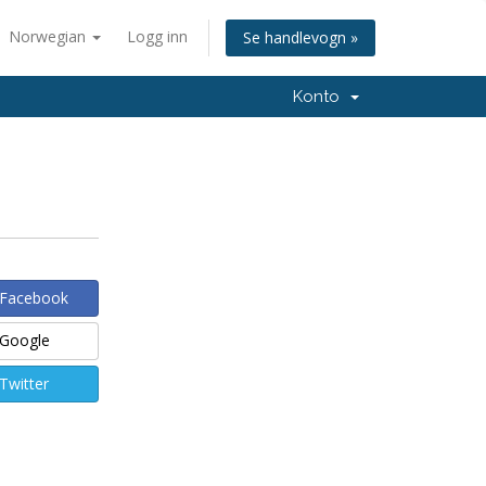
Norwegian
Logg inn
Se handlevogn »
Konto
 Facebook
 Google
Twitter