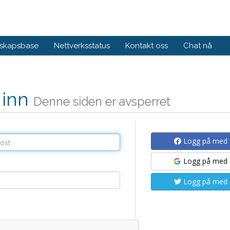
skapsbase
Nettverksstatus
Kontakt oss
Chat nå
 inn
Denne siden er avsperret
Logg på med
Logg på med
Logg på med 