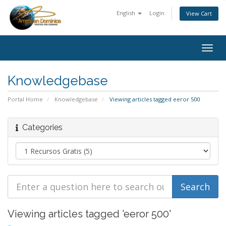
English
Login
View Cart
Togg
navig
Knowledgebase
Portal Home
Knowledgebase
Viewing articles tagged eeror 500
Categories
Viewing articles tagged 'eeror 500'