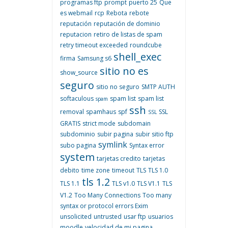
programas ftp
prompt
puerto 25
Que
es webmail
rcp
Rebota
rebote
reputación
reputación de dominio
reputacion
retiro de listas de spam
retry timeout exceeded
roundcube
shell_exec
firma
Samsung s6
sitio no es
show_source
seguro
sitio no seguro
SMTP AUTH
softaculous
spam list
spam list
spam
ssh
removal
spamhaus
spf
SSL
SSL
GRATIS
strict mode
subdomain
subdominio
subir pagina
subir sitio ftp
symlink
subo pagina
Syntax error
system
tarjetas credito
tarjetas
debito
time zone
timeout
TLS
TLS 1.0
tls 1.2
TLS 1.1
TLS v1.0
TLS V1.1
TLS
V1.2
Too Many Connections
Too many
syntax or protocol errors Exim
unsolicited
untrusted
usar ftp
usuarios
moodle
velocidad de mi pagina