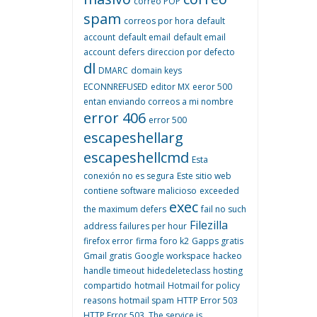
correo POP
spam
correos por hora
default
account
default email
default email
account
defers
direccion por defecto
dl
DMARC
domain keys
ECONNREFUSED
editor MX
eeror 500
entan enviando correos a mi nombre
error 406
error 500
escapeshellarg
escapeshellcmd
Esta
conexión no es segura
Este sitio web
contiene software malicioso
exceeded
exec
the maximum defers
fail no such
Filezilla
address
failures per hour
firefox error
firma
foro k2
Gapps gratis
Gmail gratis
Google workspace
hackeo
handle timeout
hidedeleteclass
hosting
compartido
hotmail
Hotmail for policy
reasons
hotmail spam
HTTP Error 503
HTTP Error 503. The service is