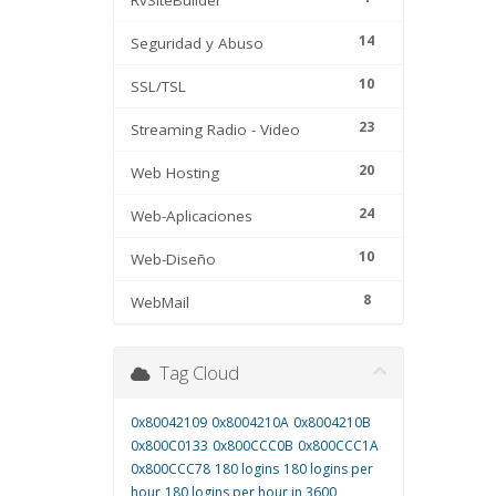
RvSiteBuilder
14
Seguridad y Abuso
10
SSL/TSL
23
Streaming Radio - Video
20
Web Hosting
24
Web-Aplicaciones
10
Web-Diseño
8
WebMail
Tag Cloud
0x80042109
0x8004210A
0x8004210B
0x800C0133
0x800CCC0B
0x800CCC1A
0x800CCC78
180 logins
180 logins per
hour
180 logins per hour in 3600