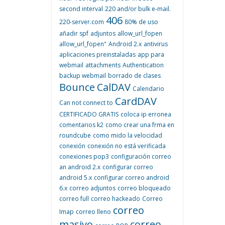
second interval
220 and/or bulk e-mail.
406
220-server.com
80% de uso
añadir spf
adjuntos
allow_url_fopen
allow_url_fopen"
Android 2.x
antivirus
aplicaciones preinstaladas
app para
webmail
attachments
Authentication
backup webmail
borrado de clases
Bounce
CalDAV
Calendario
CardDAV
Can not connect to
CERTIFICADO GRATIS
coloca ip erronea
comentarios k2
como crear una frma en
roundcube
como mido la velocidad
conexión
conexión no está verificada
conexiones pop3
configuración correo
an android 2.x
configurar correo
android 5.x
configurar correo android
6.x
correo adjuntos
correo bloqueado
correo full
correo hackeado
Correo
correo
Imap
correo lleno
masivo
correo