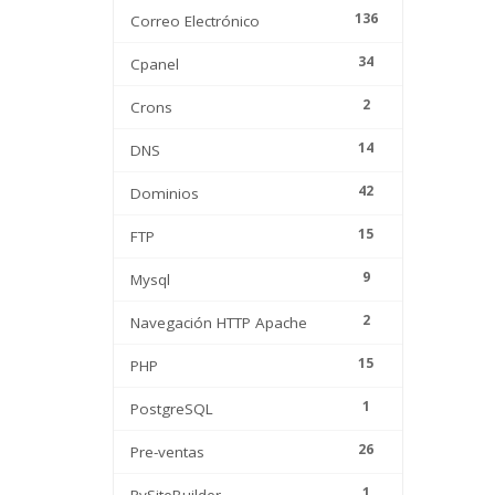
136
Correo Electrónico
34
Cpanel
2
Crons
14
DNS
42
Dominios
15
FTP
9
Mysql
2
Navegación HTTP Apache
15
PHP
1
PostgreSQL
26
Pre-ventas
1