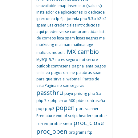
unavailable
imap
insert into ()values()
instalador de aplicaciones
Ip dedicada
ip erronea
Ip fija
joomla php 5.3.x
k2
k2
spam
Las credenciales introducidas
aquí pueden verse comprometidas
lista
de correos
lista spam
listas negras
mail
marketing
mailman
mailmanage
MX cambio
malicius
moodle
MySQL 5.7
no es seguro
not secure
outlook contraseña
pagina lenta
pagos
en linea
pagos on line
palabras spam
para que sirve el webmail
Partes de
esta Página no son seguras
passthru
payu
phising
php 5.x
php 7.x
php error 500
pide contraseña
popen
pop
pop3
port scanner
Premature end of script headers
probar
proc_close
correo
probar smtp
proc_open
programa ftp