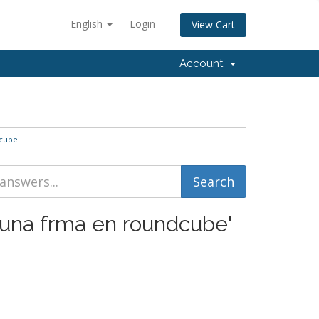
English
Login
View Cart
Account
dcube
 una frma en roundcube'