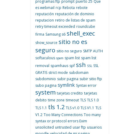
programas ftp
prompt
puerto 25
Que
es webmail
rcp
Rebota
rebote
reputación
reputación de dominio
reputacion
retiro de listas de spam
retry timeout exceeded
roundcube
shell_exec
firma
Samsung s6
sitio no es
show_source
seguro
sitio no seguro
SMTP AUTH
softaculous
spam list
spam list
spam
ssh
removal
spamhaus
spf
SSL
SSL
GRATIS
strict mode
subdomain
subdominio
subir pagina
subir sitio ftp
symlink
subo pagina
Syntax error
system
tarjetas credito
tarjetas
debito
time zone
timeout
TLS
TLS 1.0
tls 1.2
TLS 1.1
TLS v1.0
TLS V1.1
TLS
V1.2
Too Many Connections
Too many
syntax or protocol errors Exim
unsolicited
untrusted
usar ftp
usuarios
moodle
velocidad de mi pagina