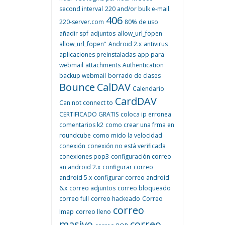
second interval
220 and/or bulk e-mail.
406
220-server.com
80% de uso
añadir spf
adjuntos
allow_url_fopen
allow_url_fopen"
Android 2.x
antivirus
aplicaciones preinstaladas
app para
webmail
attachments
Authentication
backup webmail
borrado de clases
Bounce
CalDAV
Calendario
CardDAV
Can not connect to
CERTIFICADO GRATIS
coloca ip erronea
comentarios k2
como crear una frma en
roundcube
como mido la velocidad
conexión
conexión no está verificada
conexiones pop3
configuración correo
an android 2.x
configurar correo
android 5.x
configurar correo android
6.x
correo adjuntos
correo bloqueado
correo full
correo hackeado
Correo
correo
Imap
correo lleno
masivo
correo