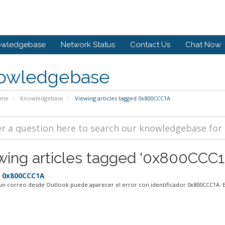
owledgebase
Network Status
Contact Us
Chat Now
owledgebase
ome
Knowledgebase
Viewing articles tagged 0x800CCC1A
wing articles tagged '0x800CCC1
: 0x800CCC1A
 un correo desde Outlook puede aparecer el error con identificador 0x800CCC1A. Es