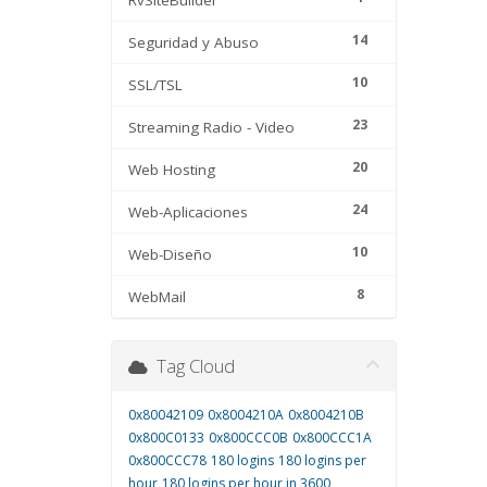
RvSiteBuilder
14
Seguridad y Abuso
10
SSL/TSL
23
Streaming Radio - Video
20
Web Hosting
24
Web-Aplicaciones
10
Web-Diseño
8
WebMail
Tag Cloud
0x80042109
0x8004210A
0x8004210B
0x800C0133
0x800CCC0B
0x800CCC1A
0x800CCC78
180 logins
180 logins per
hour
180 logins per hour in 3600