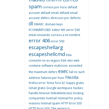
correo POP
spam
correos por hora
default
account
default email
default email
account
defers
direccion por defecto
dl
DMARC
domain keys
ECONNREFUSED
editor MX
eeror 500
entan enviando correos a mi nombre
error 406
error 500
escapeshellarg
escapeshellcmd
Esta
conexión no es segura
Este sitio web
contiene software malicioso
exceeded
exec
the maximum defers
fail no such
Filezilla
address
failures per hour
firefox error
firma
foro k2
Gapps gratis
Gmail gratis
Google workspace
hackeo
handle timeout
hidedeleteclass
hosting
compartido
hotmail
Hotmail for policy
reasons
hotmail spam
HTTP Error 503
HTTP Error 503. The service is