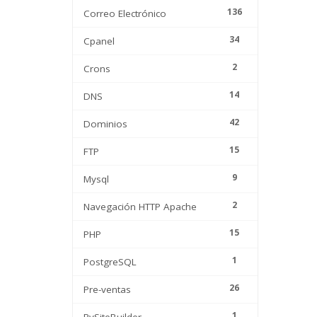
136
Correo Electrónico
34
Cpanel
2
Crons
14
DNS
42
Dominios
15
FTP
9
Mysql
2
Navegación HTTP Apache
15
PHP
1
PostgreSQL
26
Pre-ventas
1