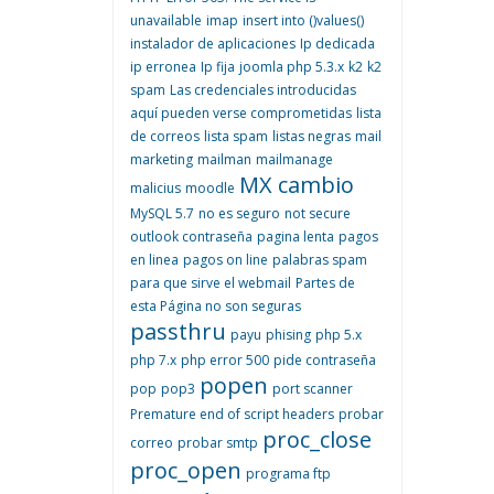
unavailable
imap
insert into ()values()
instalador de aplicaciones
Ip dedicada
ip erronea
Ip fija
joomla php 5.3.x
k2
k2
spam
Las credenciales introducidas
aquí pueden verse comprometidas
lista
de correos
lista spam
listas negras
mail
marketing
mailman
mailmanage
MX cambio
malicius
moodle
MySQL 5.7
no es seguro
not secure
outlook contraseña
pagina lenta
pagos
en linea
pagos on line
palabras spam
para que sirve el webmail
Partes de
esta Página no son seguras
passthru
payu
phising
php 5.x
php 7.x
php error 500
pide contraseña
popen
pop
pop3
port scanner
Premature end of script headers
probar
proc_close
correo
probar smtp
proc_open
programa ftp