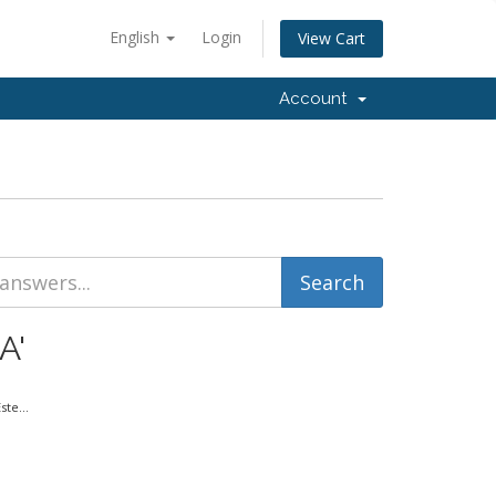
English
Login
View Cart
Account
A'
te...