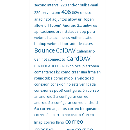
second interval
220 and/or bulk e-mail.
406
220-server.com
80% de uso
añadir spf
adjuntos
allow_url_fopen
allow_url_fopen"
Android 2.x
antivirus
aplicaciones preinstaladas
app para
webmail
attachments
Authentication
backup webmail
borrado de clases
Bounce
CalDAV
Calendario
CardDAV
Can not connect to
CERTIFICADO GRATIS
coloca ip erronea
comentarios k2
como crear una frma en
roundcube
como mido la velocidad
conexión
conexión no está verificada
conexiones pop3
configuración correo
an android 2.x
configurar correo
android 5.x
configurar correo android
6.x
correo adjuntos
correo bloqueado
correo full
correo hackeado
Correo
correo
Imap
correo lleno
masivo
correo