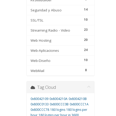
RvSiteBuilder
14
Seguridad y Abuso
10
SSL/TSL
23
Streaming Radio - Video
20
Web Hosting
24
Web-Aplicaciones
10
Web-Diseño
8
WebMail
Tag Cloud
0x80042109
0x8004210A
0x8004210B
0x800C0133
0x800CCC0B
0x800CCC1A
0x800CCC78
180 logins
180 logins per
hour
180 logins per hour in 3600