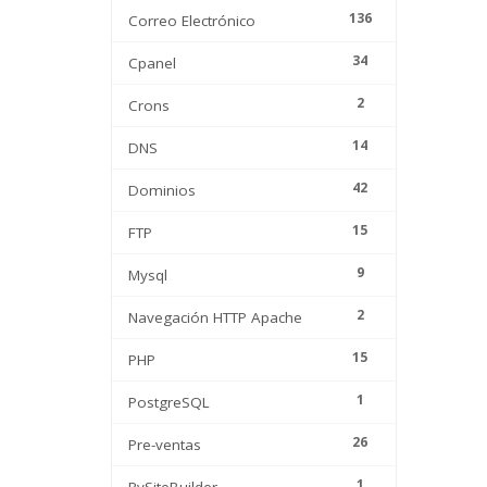
136
Correo Electrónico
34
Cpanel
2
Crons
14
DNS
42
Dominios
15
FTP
9
Mysql
2
Navegación HTTP Apache
15
PHP
1
PostgreSQL
26
Pre-ventas
1