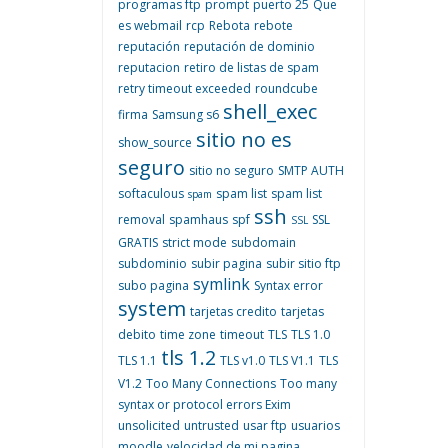
programas ftp
prompt
puerto 25
Que
es webmail
rcp
Rebota
rebote
reputación
reputación de dominio
reputacion
retiro de listas de spam
retry timeout exceeded
roundcube
shell_exec
firma
Samsung s6
sitio no es
show_source
seguro
sitio no seguro
SMTP AUTH
softaculous
spam list
spam list
spam
ssh
removal
spamhaus
spf
SSL
SSL
GRATIS
strict mode
subdomain
subdominio
subir pagina
subir sitio ftp
symlink
subo pagina
Syntax error
system
tarjetas credito
tarjetas
debito
time zone
timeout
TLS
TLS 1.0
tls 1.2
TLS 1.1
TLS v1.0
TLS V1.1
TLS
V1.2
Too Many Connections
Too many
syntax or protocol errors Exim
unsolicited
untrusted
usar ftp
usuarios
moodle
velocidad de mi pagina