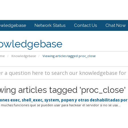
owledgebase
Network Status
Contact Us
Chat Now
owledgebase
ome
Knowledgebase
Viewing articles tagged proc_close
wing articles tagged 'proc_close'
ones exec, shell_exec, system, popen y otras deshabilitadas por
 muchas funciones que se pueden usar para hackear el servidor si no se usa...