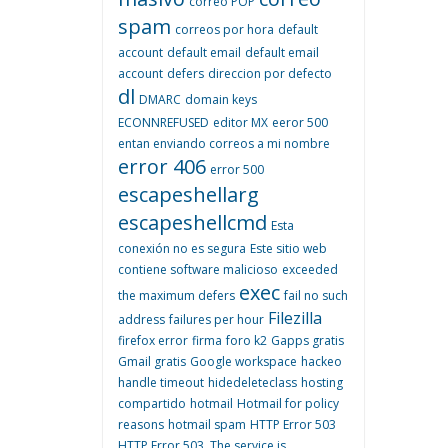
correo POP
spam
correos por hora
default
account
default email
default email
account
defers
direccion por defecto
dl
DMARC
domain keys
ECONNREFUSED
editor MX
eeror 500
entan enviando correos a mi nombre
error 406
error 500
escapeshellarg
escapeshellcmd
Esta
conexión no es segura
Este sitio web
contiene software malicioso
exceeded
exec
the maximum defers
fail no such
Filezilla
address
failures per hour
firefox error
firma
foro k2
Gapps gratis
Gmail gratis
Google workspace
hackeo
handle timeout
hidedeleteclass
hosting
compartido
hotmail
Hotmail for policy
reasons
hotmail spam
HTTP Error 503
HTTP Error 503. The service is