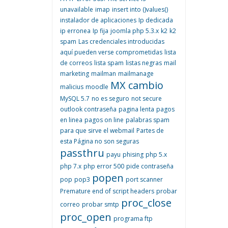
unavailable
imap
insert into ()values()
instalador de aplicaciones
Ip dedicada
ip erronea
Ip fija
joomla php 5.3.x
k2
k2
spam
Las credenciales introducidas
aquí pueden verse comprometidas
lista
de correos
lista spam
listas negras
mail
marketing
mailman
mailmanage
MX cambio
malicius
moodle
MySQL 5.7
no es seguro
not secure
outlook contraseña
pagina lenta
pagos
en linea
pagos on line
palabras spam
para que sirve el webmail
Partes de
esta Página no son seguras
passthru
payu
phising
php 5.x
php 7.x
php error 500
pide contraseña
popen
pop
pop3
port scanner
Premature end of script headers
probar
proc_close
correo
probar smtp
proc_open
programa ftp