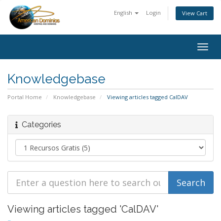
English
Login
View Cart
Togg
navig
Knowledgebase
Portal Home
Knowledgebase
Viewing articles tagged CalDAV
Categories
Viewing articles tagged 'CalDAV'