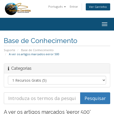
Português
Entrar
Ver Carrinho
Togg
navig
Base de Conhecimento
Suporte
Base de Conhecimento
A ver os artigos marcados eeror 500
Categorias
A ver os artigos marcados 'eeror 500'