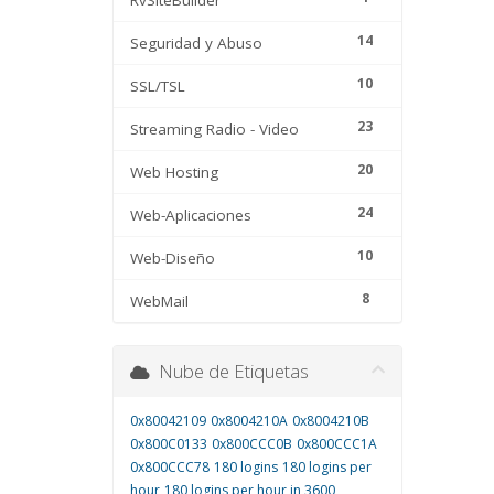
RvSiteBuilder
14
Seguridad y Abuso
10
SSL/TSL
23
Streaming Radio - Video
20
Web Hosting
24
Web-Aplicaciones
10
Web-Diseño
8
WebMail
Nube de Etiquetas
0x80042109
0x8004210A
0x8004210B
0x800C0133
0x800CCC0B
0x800CCC1A
0x800CCC78
180 logins
180 logins per
hour
180 logins per hour in 3600