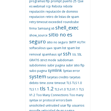
programas ftp
prompt
puerto 25
Que
es webmail
rcp
Rebota
rebote
reputación
reputación de dominio
reputacion
retiro de listas de spam
retry timeout exceeded
roundcube
shell_exec
firma
Samsung s6
sitio no es
show_source
seguro
sitio no seguro
SMTP AUTH
softaculous
spam list
spam list
spam
ssh
removal
spamhaus
spf
SSL
SSL
GRATIS
strict mode
subdomain
subdominio
subir pagina
subir sitio ftp
symlink
subo pagina
Syntax error
system
tarjetas credito
tarjetas
debito
time zone
timeout
TLS
TLS 1.0
tls 1.2
TLS 1.1
TLS v1.0
TLS V1.1
TLS
V1.2
Too Many Connections
Too many
syntax or protocol errors Exim
unsolicited
untrusted
usar ftp
usuarios
moodle
velocidad de mi pagina