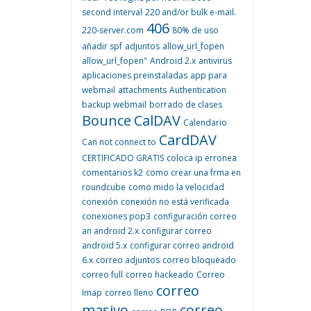
second interval
220 and/or bulk e-mail.
406
220-server.com
80% de uso
añadir spf
adjuntos
allow_url_fopen
allow_url_fopen"
Android 2.x
antivirus
aplicaciones preinstaladas
app para
webmail
attachments
Authentication
backup webmail
borrado de clases
Bounce
CalDAV
Calendario
CardDAV
Can not connect to
CERTIFICADO GRATIS
coloca ip erronea
comentarios k2
como crear una frma en
roundcube
como mido la velocidad
conexión
conexión no está verificada
conexiones pop3
configuración correo
an android 2.x
configurar correo
android 5.x
configurar correo android
6.x
correo adjuntos
correo bloqueado
correo full
correo hackeado
Correo
correo
Imap
correo lleno
masivo
correo