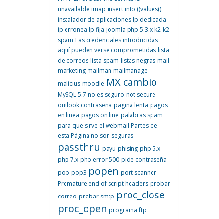
unavailable
imap
insert into ()values()
instalador de aplicaciones
Ip dedicada
ip erronea
Ip fija
joomla php 5.3.x
k2
k2
spam
Las credenciales introducidas
aquí pueden verse comprometidas
lista
de correos
lista spam
listas negras
mail
marketing
mailman
mailmanage
MX cambio
malicius
moodle
MySQL 5.7
no es seguro
not secure
outlook contraseña
pagina lenta
pagos
en linea
pagos on line
palabras spam
para que sirve el webmail
Partes de
esta Página no son seguras
passthru
payu
phising
php 5.x
php 7.x
php error 500
pide contraseña
popen
pop
pop3
port scanner
Premature end of script headers
probar
proc_close
correo
probar smtp
proc_open
programa ftp