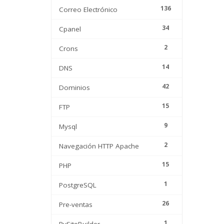
136
Correo Electrónico
34
Cpanel
2
Crons
14
DNS
42
Dominios
15
FTP
9
Mysql
2
Navegación HTTP Apache
15
PHP
1
PostgreSQL
26
Pre-ventas
1