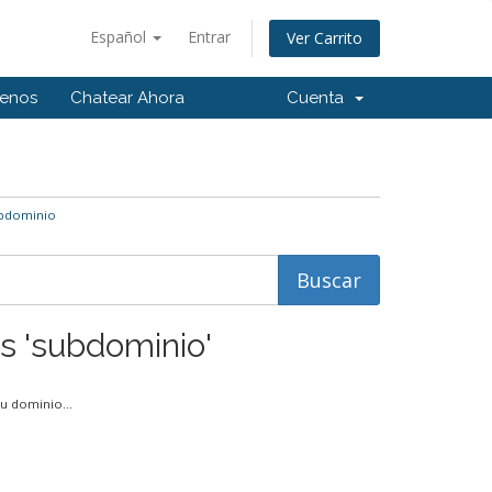
Español
Entrar
Ver Carrito
tenos
Chatear Ahora
Cuenta
ubdominio
os 'subdominio'
u dominio...