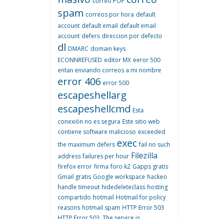
correo POP
spam
correos por hora
default
account
default email
default email
account
defers
direccion por defecto
dl
DMARC
domain keys
ECONNREFUSED
editor MX
eeror 500
entan enviando correos a mi nombre
error 406
error 500
escapeshellarg
escapeshellcmd
Esta
conexión no es segura
Este sitio web
contiene software malicioso
exceeded
exec
the maximum defers
fail no such
Filezilla
address
failures per hour
firefox error
firma
foro k2
Gapps gratis
Gmail gratis
Google workspace
hackeo
handle timeout
hidedeleteclass
hosting
compartido
hotmail
Hotmail for policy
reasons
hotmail spam
HTTP Error 503
HTTP Error 503. The service is