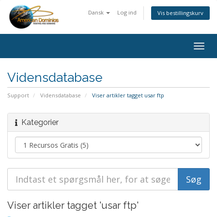
Dansk
Log ind
Vis bestillingskurv
Togg
navig
Vidensdatabase
Support
Vidensdatabase
Viser artikler tagget usar ftp
Kategorier
Viser artikler tagget 'usar ftp'