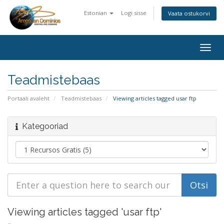
Estonian
Logi sisse
Vaata ostukorvi
Togg
navig
Teadmistebaas
Portaali avaleht
Teadmistebaas
Viewing articles tagged usar ftp
Kategooriad
Viewing articles tagged 'usar ftp'