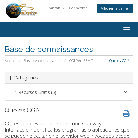
Français
Connexion
Afficher le panier
Togg
navig
Base de connaissances
Accueil
Base de connaissances
CGI Perl SSH Telnet
Que es CGI?
Catégories
Que es CGI?
CGI es la abreviatura de Common Gateway
Interface e indentifica los programas o aplicaciones que
se pueden ejecutar en el servidor web invocados desde